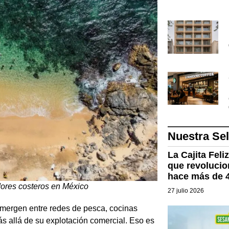
Nuestra Se
La Cajita Feli
que revolucion
hace más de 
dores costeros en México
27 julio 2026
emergen entre redes de pesca, cocinas
ás allá de su explotación comercial. Eso es