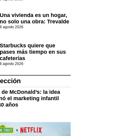
Una vivienda es un hogar,
no solo una obra: Trevalde
6 agosto 2026
Starbucks quiere que
pases más tiempo en sus
cafeterías
6 agosto 2026
lección
z de McDonald’s: la idea
ó el marketing infantil
40 años