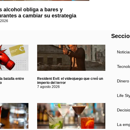
 alcohol obliga a bares y
urantes a cambiar su estrategia
 2026
Secci
Noticia
Tecnol
a batalla entre
Resident Evil: el videojuego que creó un
Dinero
eo
imperio del terror
7 agosto 2026
Life St
Decisi
La em