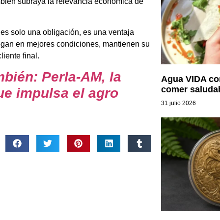
ambién subraya la relevancia económica de
 es solo una obligación, es una ventaja
 llegan en mejores condiciones, mantienen su
iente final.
mbién: Perla-AM, la
Agua VIDA con
comer saluda
e impulsa el agro
31 julio 2026