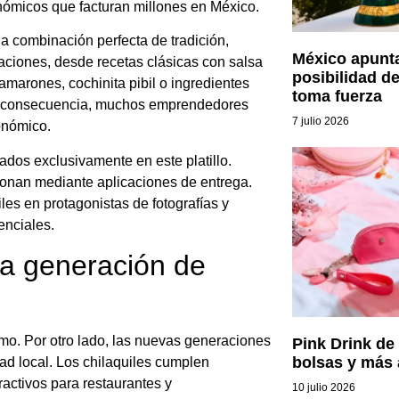
onómicos que facturan millones en México.
a combinación perfecta de tradición,
México apunta
iaciones, desde recetas clásicas con salsa
posibilidad d
amarones, cochinita pibil o ingredientes
toma fuerza
En consecuencia, muchos emprendedores
7 julio 2026
onómico.
dos exclusivamente en este platillo.
ionan mediante aplicaciones de entrega.
les en protagonistas de fotografías y
enciales.
va generación de
mo. Por otro lado, las nuevas generaciones
Pink Drink de
bolsas y más 
d local. Los chilaquiles cumplen
activos para restaurantes y
10 julio 2026