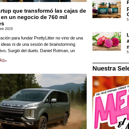
artup que transformó las cajas de
 en un negocio de 760 mil
5
es
bre 2025
ración para fundar PrettyLitter no vino de una
e ideas ni de una sesión de brainstorming
ivo. Surgió del duelo. Daniel Rotman, un
5
ÁS»
Nuestra Sel