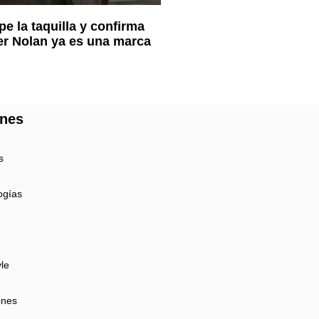
e la taquilla y confirma
er Nolan ya es una marca
ones
s
ogías
yle
ones