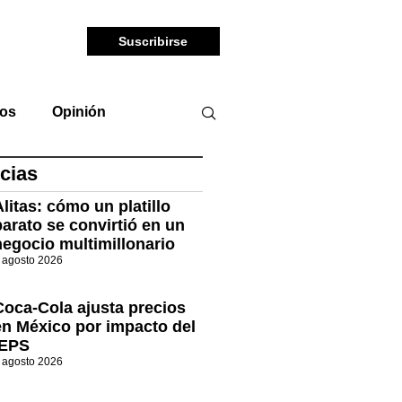
Suscribirse
tos
Opinión
cias
Alitas: cómo un platillo
barato se convirtió en un
negocio multimillonario
 agosto 2026
Coca-Cola ajusta precios
en México por impacto del
IEPS
 agosto 2026