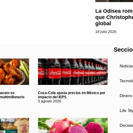
La Odisea romp
que Christoph
global
18 julio 2026
Secci
Noticia
Tecnol
barato se
Coca-Cola ajusta precios en México por
Dinero
multimillonario
impacto del IEPS
5 agosto 2026
Life St
Decisi