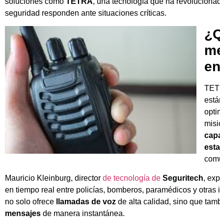
soluciones como
TETRA
, una tecnología que ha revoluciona
seguridad responden ante situaciones críticas.
¿Q
me
en
TET
está
opti
misi
cap
esta
comu
Mauricio Kleinburg, director
de tecnología de
Seguritech
, ex
en tiempo real entre policías, bomberos, paramédicos y otras 
no solo ofrece
llamadas de voz
de alta calidad, sino que tamb
mensajes
de manera instantánea.