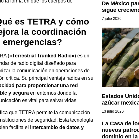
do la forma en que los cuerpos de
De México par
sigue crecien
7 julio 2026
ué es TETRA y cómo
jora la coordinación
 emergencias?
RA (
«Terrestrial Trunked Radio»
) es un
ndar de radio digital diseñado para
mizar la comunicación en operaciones de
ón crítica. Su principal ventaja radica en su
acidad para proporcionar una red
ble y segura
en entornos donde la
Estados Unid
nicación es vital para salvar vidas.
azúcar mexic
13 julio 2026
plica que TETRA permite la comunicación
instituciones de seguridad. Esta tecnología
La Casa de l
ién facilita el
intercambio de datos y
nuevos patro
dominio en la 