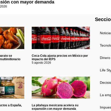
sión con mayor demanda
 2026
Secci
Noticia
Tecnol
barato se
Coca-Cola ajusta precios en México por
Dinero
multimillonario
impacto del IEPS
5 agosto 2026
Life St
Decisi
La em
uctos a España,
La pitahaya mexicana acelera su
Impues
expansión con mayor demanda