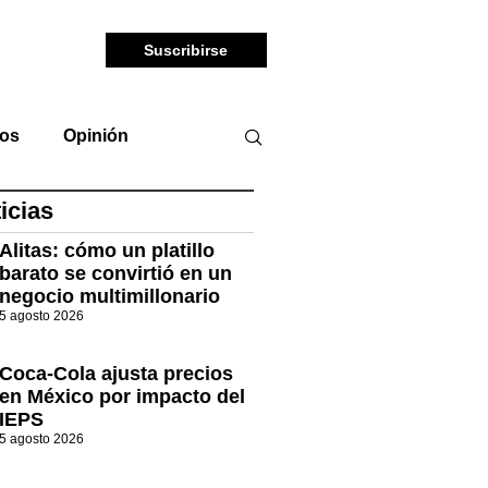
Suscribirse
tos
Opinión
icias
Alitas: cómo un platillo
barato se convirtió en un
negocio multimillonario
5 agosto 2026
Coca-Cola ajusta precios
en México por impacto del
IEPS
5 agosto 2026