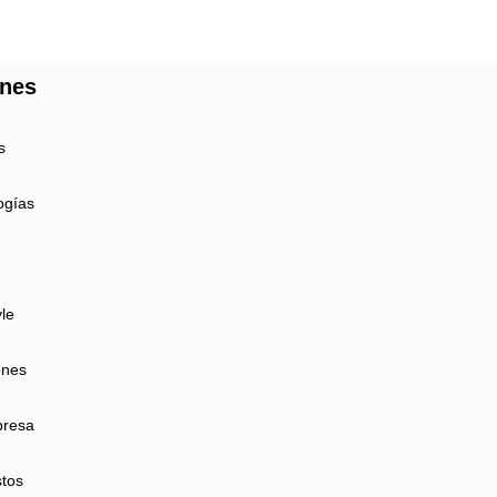
ones
s
ogías
yle
ones
presa
tos