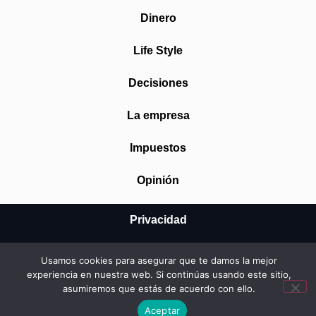
Dinero
Life Style
Decisiones
La empresa
Impuestos
Opinión
Privacidad
Aviso Legal
Usamos cookies para asegurar que te damos la mejor
experiencia en nuestra web. Si continúas usando este sitio,
Cookies
asumiremos que estás de acuerdo con ello.
© 2026 Mundo Startup SRL
Aceptar