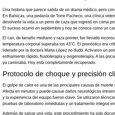
Una historia que parece salida de un drama médico, pero con f
En Balsicas, una pedanía de Torre Pacheco, una clínica veteri
devolverle la vida a un perro de caza que ingresó en coma prof
El suceso ocurrió en septiembre y hoy se conoce como un cas
El can, de tamaño mediano y raza pointer, fue llevado inconsc
temperatura corporal superaba los 43°C. El pronóstico era crít
liderado por la doctora Marta López no dudó. Activaron un pr
enfriamiento rápido, fluidoterapia y oxigenoterapia. A las pocas
ya caminaba. Hoy está completamente recuperado.
Protocolo de choque y precisión cl
El golpe de calor es una de las principales causas de muerte 
Afecta en minutos y puede causar daños neurológicos irreversi
y la experiencia del equipo fueron clave. Se utilizaron técni
pruebas de laboratorio inmediatas y un tratamiento integral e
Además de salvar una vida, este procedimiento ha sido docu