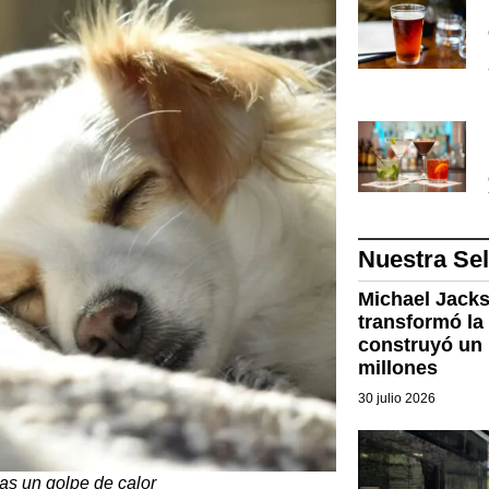
Nuestra Se
Michael Jackso
transformó la 
construyó un 
millones
30 julio 2026
ras un golpe de calor