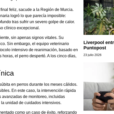
inal feliz, sacude a la Región de Murcia.
naria logró lo que parecía imposible:
undo tras sufrir un severo golpe de calor.
o clínico excepcional.
iente, sin apenas signos vitales. Su
Liverpool ent
ico. Sin embargo, el equipo veterinario
Puntopost
otocolo intensivo de reanimación, basado en
23 julio 2026
 horas, el perro despertó. A los cinco días,
ínica
súbita en perros durante los meses cálidos.
bles. En este caso, la intervención rápida
cas avanzadas de monitoreo, incluidas
n la unidad de cuidados intensivos.
mentado como un caso de éxito, reforzando