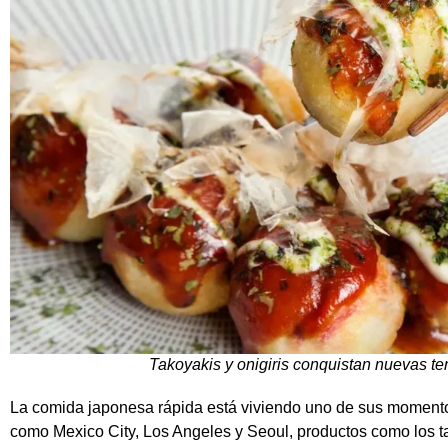
Takoyakis y onigiris conquistan nuevas t
La comida japonesa rápida está viviendo uno de sus momento
como
Mexico City
,
Los Angeles
y
Seoul
, productos como los t