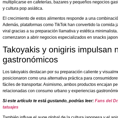
multiplicarse en cafeterías, bazares y pequeños negocios ga
y cultura pop asiática.
El crecimiento de estos alimentos responde a una combinación
Además, plataformas como TikTok han convertido la comida j
viral gracias a su preparación llamativa y estética minimali
comenzaron a abrir negocios especializados en snacks japon
Takoyakis y onigiris impulsan
gastronómicos
Los takoyakis destacan por su preparación caliente y visualment
posicionaron como una alternativa práctica para consumidore
fáciles de transportar. Asimismo, ambos productos encajan p
relacionadas con consumo urbano y experiencias gastronómic
Si este artículo te está gustando, podrías leer:
Fans del Dr
tatuajes
También influye el auge global de la cultura japonesa y el 