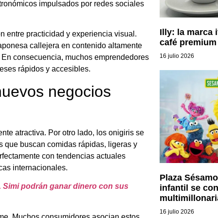
stronómicos impulsados por redes sociales
Illy: la marca 
 entre practicidad y experiencia visual.
café premium 
aponesa callejera en contenido altamente
16 julio 2026
sta. En consecuencia, muchos emprendedores
eses rápidos y accesibles.
 nuevos negocios
e atractiva. Por otro lado, los onigiris se
s que buscan comidas rápidas, ligeras y
erfectamente con tendencias actuales
as internacionales.
Plaza Sésamo
. Simi podrán ganar dinero con sus
infantil se co
multimillonari
16 julio 2026
anime. Muchos consumidores asocian estos