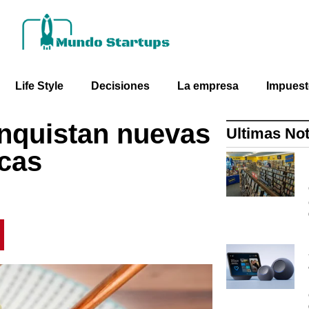
Life Style
Decisiones
La empresa
Impues
onquistan nuevas
Ultimas Not
cas