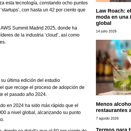
liza esta tecnología, constando ocho puntos
startups’, con hasta un 42 por ciento que
Law Roach: el 
moda en una i
global
to AWS Summit Madrid 2025, donde ha
14 julio 2026
deres de la industria ‘cloud’, así como
es.
su última edición del estudio
 el que recoge el proceso de adopción de
te el pasado año 2024.
Menos alcohol
ado en 2024 ha sido más rápido que el
restaurantes 
2000 a nivel global, alcanzando su punto
7 agosto 2026
o.
Termos para b
o, donde se detalla que el 50 por ciento de