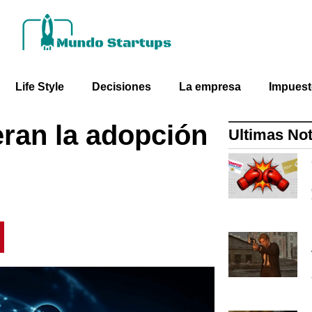
Life Style
Decisiones
La empresa
Impues
eran la adopción
Ultimas Not