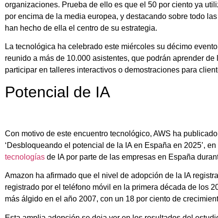
organizaciones. Prueba de ello es que el 50 por ciento ya uti
por encima de la media europea, y destacando sobre todo las ‘
han hecho de ella el centro de su estrategia.
La tecnológica ha celebrado este miércoles su décimo even
reunido a más de 10.000 asistentes, que podrán aprender de lí
participar en talleres interactivos o demostraciones para client
Potencial de IA
Con motivo de este encuentro tecnológico, AWS ha publicado 
‘Desbloqueando el potencial de la IA en España en 2025’, en
tecnologías
de IA por parte de las empresas en España duran
Amazon ha afirmado que el nivel de adopción de la IA registr
registrado por el teléfono móvil en la primera década de los 
más álgido en el año 2007, con un 18 por ciento de crecimient
Esta amplia adopción se deja ver en los resultados del estudi