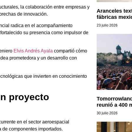
ructurales, la colaboración entre empresas y
Aranceles text
 brechas de innovación.
fábricas mexi
rencial radica en el acompañamiento
23 julio 2026
a fortalecido su presencia como impulsor de
geniero
Elvis Andrés Ayala
compartió cómo
 idea prometedora y un desarrollo con
tecnológicas que invierten en conocimiento
un proyecto
Tomorrowland 
reunió a 400 
30 julio 2026
currente en el sector aeroespacial
ia de componentes importados.