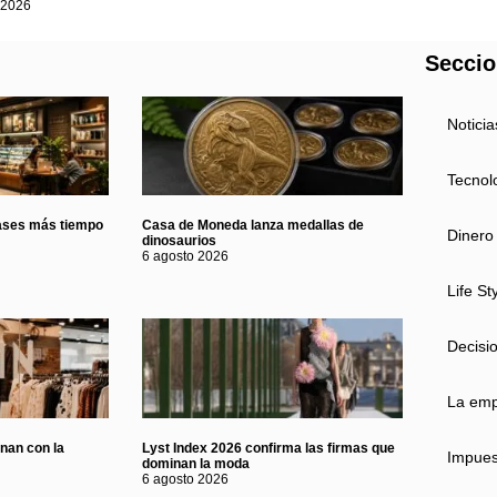
 2026
Secci
Noticia
Tecnol
ases más tiempo
Casa de Moneda lanza medallas de
Dinero
dinosaurios
6 agosto 2026
Life St
Decisi
La em
onan con la
Lyst Index 2026 confirma las firmas que
Impues
dominan la moda
6 agosto 2026