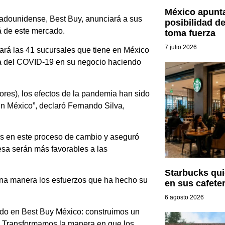
México apunta
tadounidense, Best Buy, anunciará a sus
posibilidad d
á de este mercado.
toma fuerza
7 julio 2026
rrará las 41 sucursales que tiene en México
ia del COVID-19 en su negocio haciendo
dores), los efectos de la pandemia han sido
n México”, declaró Fernando Silva,
es en este proceso de cambio y aseguró
esa serán más favorables a las
Starbucks qu
una manera los esfuerzos que ha hecho su
en sus cafeter
6 agosto 2026
do en Best Buy México: construimos un
l. Transformamos la manera en que los