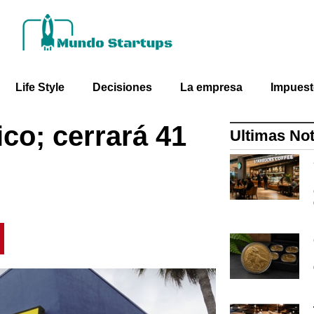
Life Style
Decisiones
La empresa
Impues
co; cerrará 41
Ultimas Not