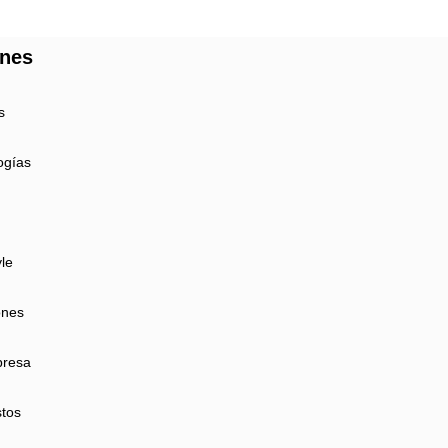
ones
s
ogías
yle
ones
presa
tos