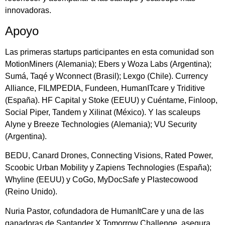
innovadoras.
Apoyo
Las primeras startups participantes en esta comunidad son
MotionMiners (Alemania); Ebers y Woza Labs (Argentina);
Sumá, Taqé y Wconnect (Brasil); Lexgo (Chile). Currency
Alliance, FILMPEDIA, Fundeen, HumanITcare y Triditive
(España). HF Capital y Stoke (EEUU) y Cuéntame, Finloop,
Social Piper, Tandem y Xilinat (México). Y las scaleups
Alyne y Breeze Technologies (Alemania); VU Security
(Argentina).
BEDU, Canard Drones, Connecting Visions, Rated Power,
Scoobic Urban Mobility y Zapiens Technologies (España);
Whyline (EEUU) y CoGo, MyDocSafe y Plastecowood
(Reino Unido).
Nuria Pastor, cofundadora de HumanItCare y una de las
ganadoras de Santander X Tomorrow Challenge, asegura