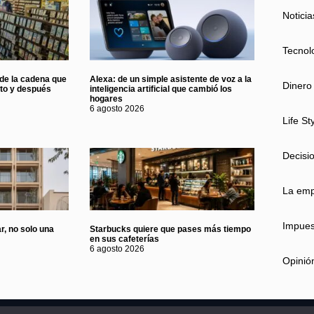
Noticia
Tecnol
 de la cadena que
Alexa: de un simple asistente de voz a la
Dinero
nto y después
inteligencia artificial que cambió los
hogares
6 agosto 2026
Life St
Decisi
La em
Impues
r, no solo una
Starbucks quiere que pases más tiempo
en sus cafeterías
6 agosto 2026
Opinió