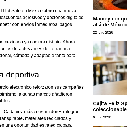
El Hot Sale en México abrió una nueva
descuentos agresivos y opciones digitales
Mamey conqui
allá de Méxic
mpetir con envíos inmediatos, pagos
22 julio 2026
r mexicano ya compra distinto. Ahora
ductos durables antes de cerrar una
ncional, cómoda y adaptable tanto para
a deportiva
rcio electrónico reforzaron sus campañas
Asimismo, algunas marcas añadieron
ables.
Cajita Feliz S
coleccionable
co. Cada vez más consumidores integran
9 julio 2026
transpirable, materiales reciclados y
 en una oportunidad estratégica para