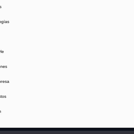
s
ogías
yle
ones
presa
tos
n