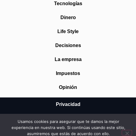
Tecnologías
Dinero
Life Style
Decisiones
La empresa
Impuestos
Opinión
Privacidad
Aviso Legal
Usamos cookies para asegurar que te damos la mejor
experiencia en nuestra web. Si continúas usando este sitio,
Cookies
asumiremos que estás de acuerdo con ello.