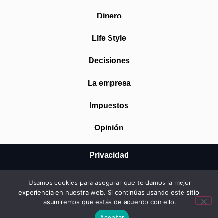
Dinero
Life Style
Decisiones
La empresa
Impuestos
Opinión
Privacidad
Aviso Legal
Usamos cookies para asegurar que te damos la mejor
experiencia en nuestra web. Si continúas usando este sitio,
Cookies
asumiremos que estás de acuerdo con ello.
© 2026 Mundo Startup SRL
Aceptar