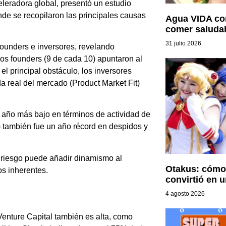
leradora global, presentó un estudio
nde se recopilaron las principales causas
Agua VIDA con
comer saluda
31 julio 2026
 founders e inversores, revelando
os founders (9 de cada 10) apuntaron al
el principal obstáculo, los inversores
da real del mercado (Product Market Fit)
 año más bajo en términos de actividad de
) también fue un año récord en despidos y
 riesgo puede añadir dinamismo al
Otakus: cómo
os inherentes.
convirtió en u
4 agosto 2026
Venture Capital también es alta, como