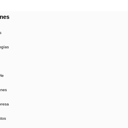
ones
s
ogías
yle
ones
presa
tos