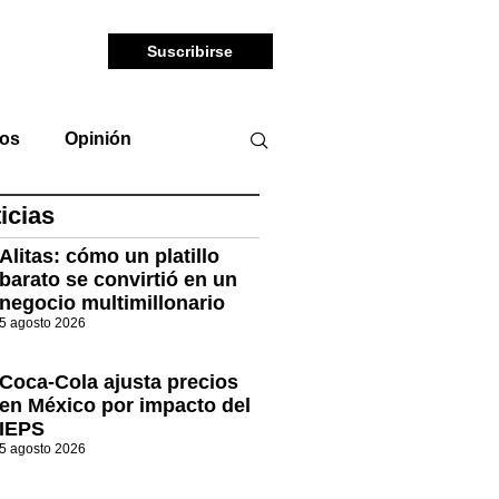
Suscribirse
tos
Opinión
icias
Alitas: cómo un platillo
barato se convirtió en un
negocio multimillonario
5 agosto 2026
Coca-Cola ajusta precios
en México por impacto del
IEPS
5 agosto 2026