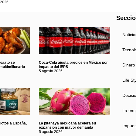
 2026
Secci
Noticia
Tecnol
barato se
Coca-Cola ajusta precios en México por
Dinero
multimillonario
impacto del IEPS
5 agosto 2026
Life St
Decisi
La em
uctos a España,
La pitahaya mexicana acelera su
Impues
expansión con mayor demanda
5 agosto 2026