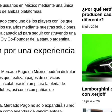
de usuarios en México mediante una única
¿Por qué Netf
es de ambas plataformas.
producen cad
diferente?
Pago como uno de los players con los que
8 julio 2026
los usuarios mediante nuestras soluciones.
 la capacidad para seguir construyendo una
O y Co-Founder de la startup argentina.
 por una experiencia
de Mercado Pago en México podrán disfrutar
s que realizan pagos de servicios
la colaboración ampliará la oferta de
Lamborghini 
clubes, así como compañías de
con Xerjoff
14 julio 2026
za, Mercado Pago no solo expandirá su red
ave como agendas de vencimientos y