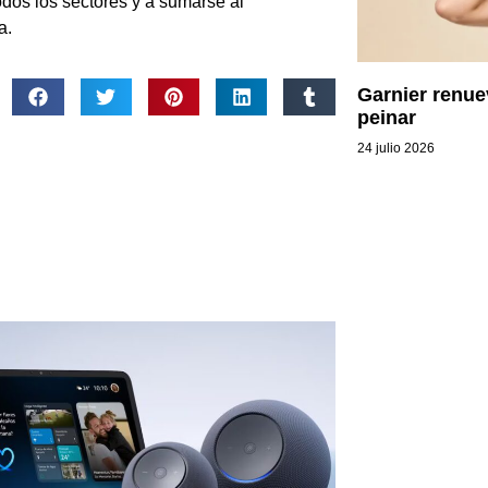
odos los sectores y a sumarse al
a.
Garnier renue
peinar
24 julio 2026