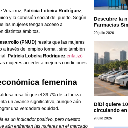
de Veracruz,
Patricia Lobeira Rodríguez
,
mico y la cohesión social del puerto. Según
Descubre la nu
Farmacias Sim
que las mujeres tengan acceso a
n distintos ámbitos.
29 julio 2026
esarrollo (PNUD)
resalta que las mujeres
 a través del empleo formal, sino también
ial.
Patricia Lobeira Rodríguez
enfatizó
 las mujeres acceder a mejores condiciones
n económica femenina
lcaldesa resaltó que el 39.7% de la fuerza
nta un avance significativo, aunque aún
DiDi quiere 10
lograr una verdadera equidad.
circulando en
9 julio 2026
a es un indicador positivo, pero nuestro
que aún enfrentan las mujeres en el mercado