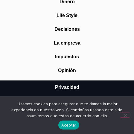
Dinero
Life Style
Decisiones
La empresa
Impuestos
Opinión
Privacidad
Aviso Legal
Usamos cookies para asegurar que te damos la mejor
experiencia en nuestra web. Si continúas usando este sitio,
Cookies
asumiremos que estás de acuerdo con ello.
Aceptar
© 2026 Mundo Startup SRL