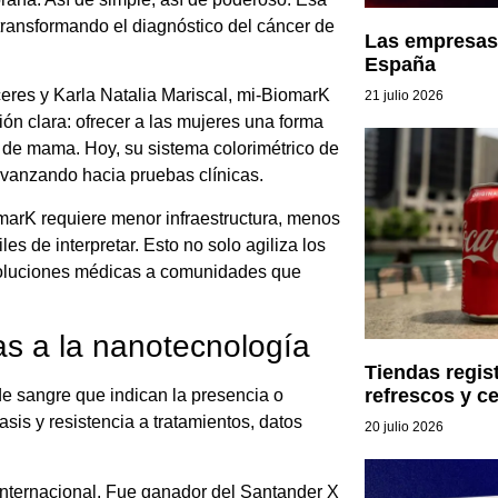
transformando el diagnóstico del cáncer de
Las empresas 
España
res y Karla Natalia Mariscal, mi-BiomarK
21 julio 2026
ión clara: ofrecer a las mujeres una forma
r de mama. Hoy, su sistema colorimétrico de
avanzando hacia pruebas clínicas.
omarK requiere menor infraestructura, menos
es de interpretar. Esto no solo agiliza los
 soluciones médicas a comunidades que
s a la nanotecnología
Tiendas regi
refrescos y c
de sangre que indican la presencia o
asis y resistencia a tratamientos, datos
20 julio 2026
internacional. Fue ganador del Santander X