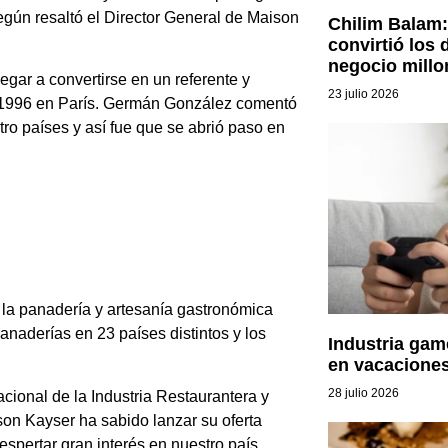
según resaltó el Director General de Maison
Chilim Balam:
convirtió los 
negocio millo
egar a convertirse en un referente y
23 julio 2026
en 1996 en París. Germán González comentó
tro países y así fue que se abrió paso en
e la panadería y artesanía gastronómica
naderías en 23 países distintos y los
Industria gam
en vacaciones
28 julio 2026
ional de la Industria Restaurantera y
 Kayser ha sabido lanzar su oferta
espertar gran interés en nuestro país.