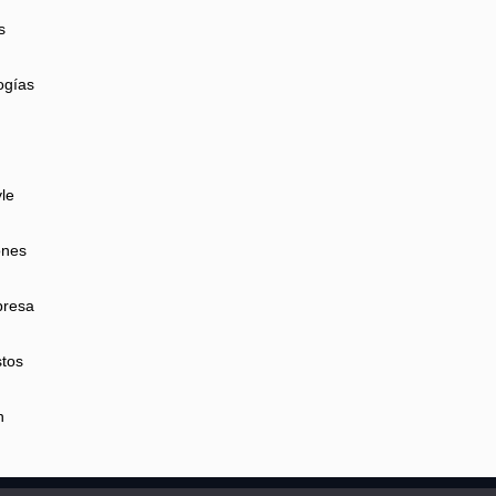
s
ogías
yle
ones
presa
tos
n