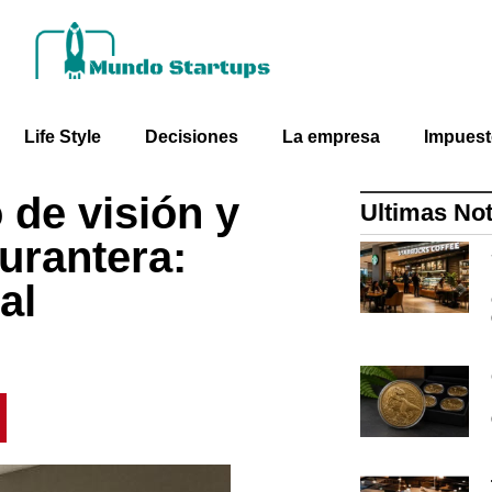
Life Style
Decisiones
La empresa
Impues
de visión y
Ultimas Not
aurantera:
al