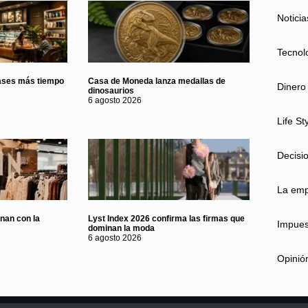
Noticia
Tecnol
ases más tiempo
Casa de Moneda lanza medallas de
Dinero
dinosaurios
6 agosto 2026
Life St
Decisi
La em
onan con la
Lyst Index 2026 confirma las firmas que
Impues
dominan la moda
6 agosto 2026
Opinió