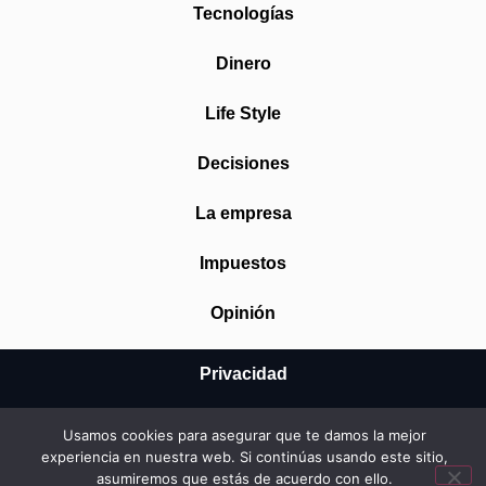
Tecnologías
Dinero
Life Style
Decisiones
La empresa
Impuestos
Opinión
Privacidad
Aviso Legal
Usamos cookies para asegurar que te damos la mejor
experiencia en nuestra web. Si continúas usando este sitio,
Cookies
asumiremos que estás de acuerdo con ello.