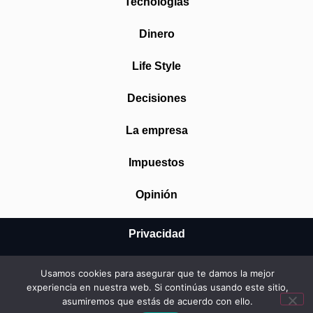
Tecnologías
Dinero
Life Style
Decisiones
La empresa
Impuestos
Opinión
Privacidad
Aviso Legal
Usamos cookies para asegurar que te damos la mejor
experiencia en nuestra web. Si continúas usando este sitio,
Cookies
asumiremos que estás de acuerdo con ello.