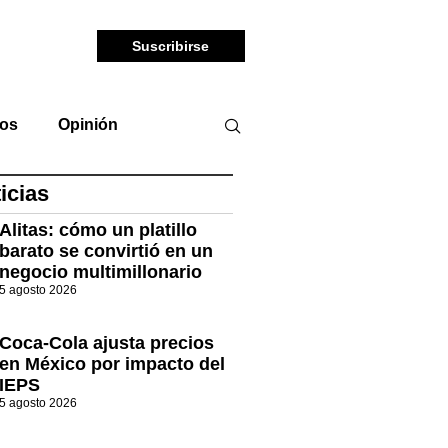
Suscribirse
tos
Opinión
icias
Alitas: cómo un platillo
barato se convirtió en un
negocio multimillonario
5 agosto 2026
Coca-Cola ajusta precios
en México por impacto del
IEPS
5 agosto 2026