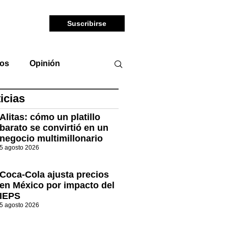
Suscribirse
tos
Opinión
icias
Alitas: cómo un platillo
barato se convirtió en un
negocio multimillonario
5 agosto 2026
Coca-Cola ajusta precios
en México por impacto del
IEPS
5 agosto 2026