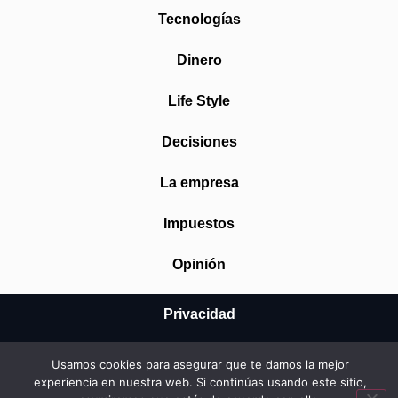
Tecnologías
Dinero
Life Style
Decisiones
La empresa
Impuestos
Opinión
Privacidad
Aviso Legal
Usamos cookies para asegurar que te damos la mejor
experiencia en nuestra web. Si continúas usando este sitio,
Cookies