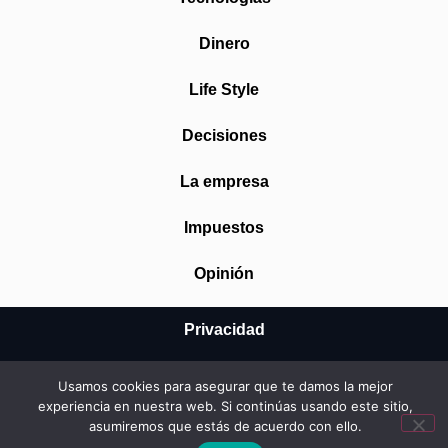
Dinero
Life Style
Decisiones
La empresa
Impuestos
Opinión
Privacidad
Aviso Legal
Usamos cookies para asegurar que te damos la mejor
experiencia en nuestra web. Si continúas usando este sitio,
Cookies
asumiremos que estás de acuerdo con ello.