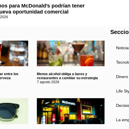
nos para McDonald’s podrían tener
ueva oportunidad comercial
 2026
Secci
Noticia
Tecnol
ar entre los
Menos alcohol obliga a bares y
Dinero
erveza
restaurantes a cambiar su estrategia
7 agosto 2026
Life St
Decisi
La em