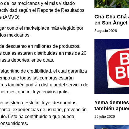
ito de los mexicanos y el más visitado
 actividad según el Reporte de Resultados
Cha Cha Chá 
ne (AMVO).
en San Ángel
lugar como el marketplace más elegido por
3 agosto 2026
 los mexicanos.
 de descuento en millones de productos,
as cuales estarán distribuidas en más de 20
asta deportes, entre otras.
lgoritmo de credibilidad, el cual garantiza
tiempo que todas las compras estarán
res también podrán disfrutar del servicio de
er mes, que incluye envíos gratis.
Yema demuest
u ecosistema. Esto incluye: descuentos,
también apue
arca, experiencias de usuario, prevención
ículo. Esto ha contribuido a que pueda
29 julio 2026
 consumidores.