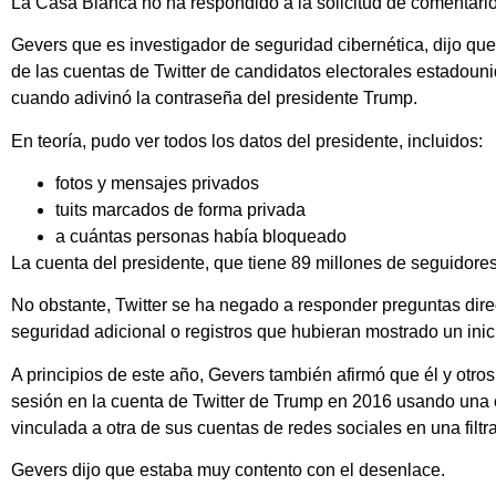
La Casa Blanca no ha respondido a la solicitud de comentario
Gevers que es investigador de seguridad cibernética, dijo que
de las cuentas de Twitter de candidatos electorales estadounid
cuando adivinó la contraseña del presidente Trump.
En teoría, pudo ver todos los datos del presidente, incluidos:
fotos y mensajes privados
tuits marcados de forma privada
a cuántas personas había bloqueado
La cuenta del presidente, que tiene 89 millones de seguidores
No obstante, Twitter se ha negado a responder preguntas dire
seguridad adicional o registros que hubieran mostrado un ini
A principios de este año, Gevers también afirmó que él y otro
sesión en la cuenta de Twitter de Trump en 2016 usando una c
vinculada a otra de sus cuentas de redes sociales en una filtra
Gevers dijo que estaba muy contento con el desenlace.