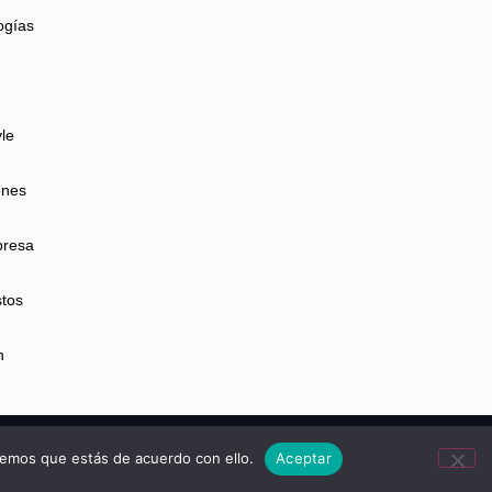
ogías
yle
ones
presa
tos
n
idad
Aviso Legal
Cookies
remos que estás de acuerdo con ello.
Aceptar