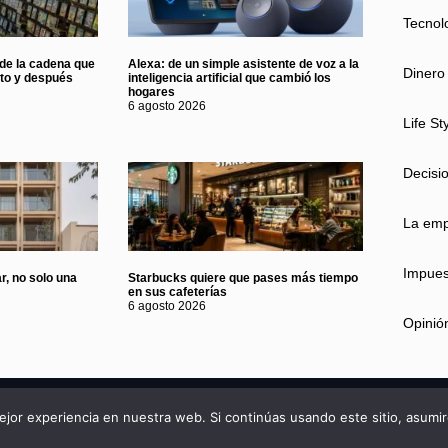
Tecnol
 de la cadena que
Alexa: de un simple asistente de voz a la
Dinero
nto y después
inteligencia artificial que cambió los
hogares
6 agosto 2026
Life St
Decisi
La em
Impues
r, no solo una
Starbucks quiere que pases más tiempo
en sus cafeterías
6 agosto 2026
Opinió
Privac
jor experiencia en nuestra web. Si continúas usando este sitio, asumi