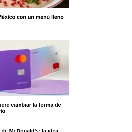
México con un menú lleno
ere cambiar la forma de
rio
z de McDonald’s: la idea