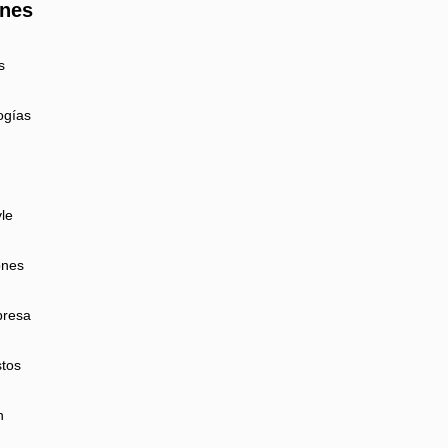
ones
s
ogías
yle
ones
presa
tos
n