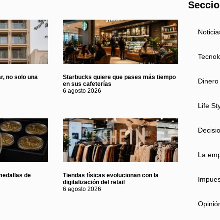
Secci
Noticia
Tecnol
r, no solo una
Starbucks quiere que pases más tiempo
Dinero
en sus cafeterías
6 agosto 2026
Life St
Decisi
La em
medallas de
Tiendas físicas evolucionan con la
Impues
digitalización del retail
6 agosto 2026
Opinió