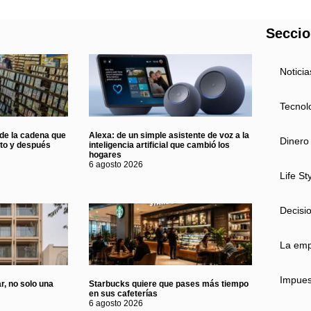
Secci
Noticia
Tecnol
 de la cadena que
Alexa: de un simple asistente de voz a la
Dinero
nto y después
inteligencia artificial que cambió los
hogares
6 agosto 2026
Life St
Decisi
La em
Impues
r, no solo una
Starbucks quiere que pases más tiempo
en sus cafeterías
6 agosto 2026