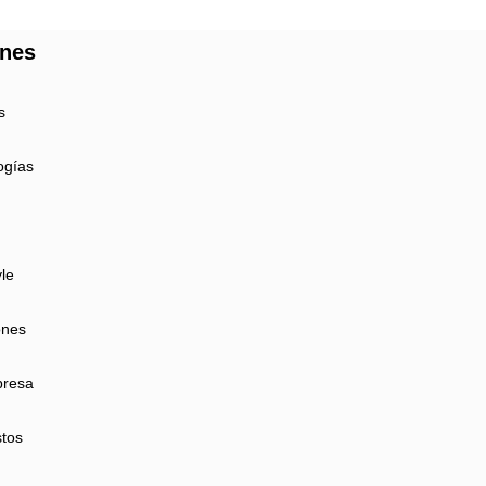
ones
s
ogías
yle
ones
presa
tos