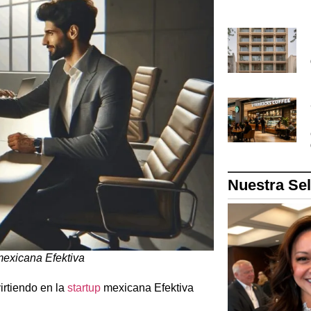
Nuestra Se
mexicana Efektiva
virtiendo en la
startup
mexicana Efektiva