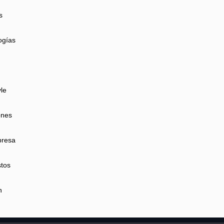
s
ogías
yle
ones
presa
tos
n