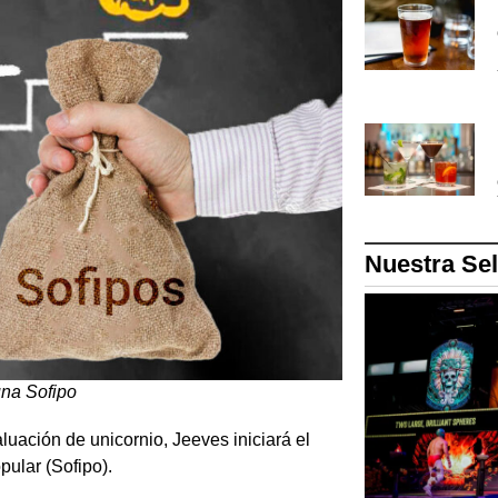
Nuestra Se
una Sofipo
luación de unicornio, Jeeves iniciará el
ular (Sofipo).