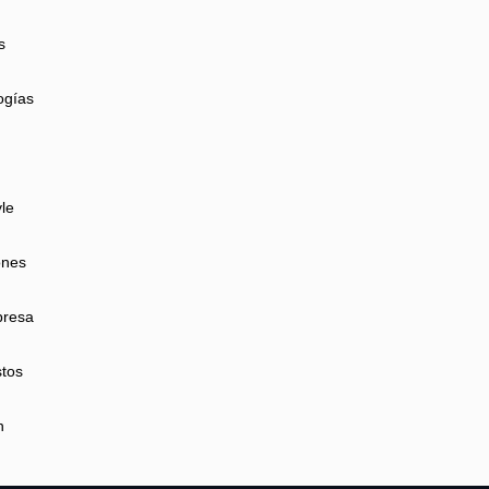
s
ogías
yle
ones
presa
tos
n