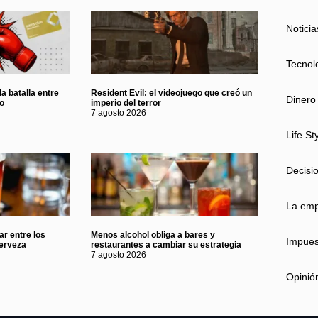
Noticia
Tecnol
a batalla entre
Resident Evil: el videojuego que creó un
Dinero
eo
imperio del terror
7 agosto 2026
Life St
Decisi
La em
ar entre los
Menos alcohol obliga a bares y
Impues
erveza
restaurantes a cambiar su estrategia
7 agosto 2026
Opinió