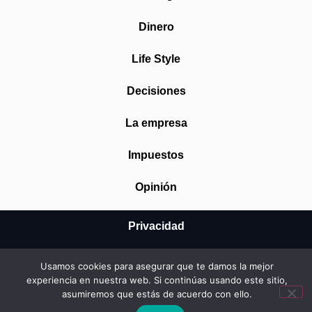
Dinero
Life Style
Decisiones
La empresa
Impuestos
Opinión
Privacidad
Aviso Legal
Usamos cookies para asegurar que te damos la mejor
experiencia en nuestra web. Si continúas usando este sitio,
Cookies
asumiremos que estás de acuerdo con ello.