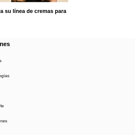
a su línea de cremas para
ones
s
ogías
yle
ones