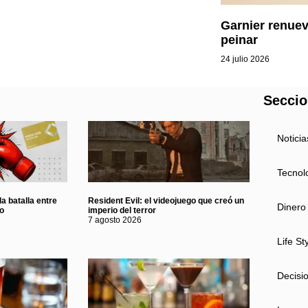
Garnier renuev
peinar
24 julio 2026
Secci
Noticia
Tecnol
a batalla entre
Resident Evil: el videojuego que creó un
Dinero
eo
imperio del terror
7 agosto 2026
Life St
Decisi