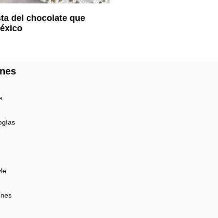
sta del chocolate que
México
ones
s
ogías
yle
ones