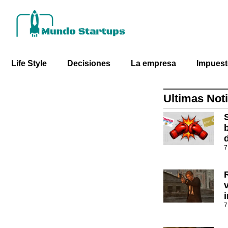
Life Style
Decisiones
La empresa
Impues
Ultimas Noti
7
7