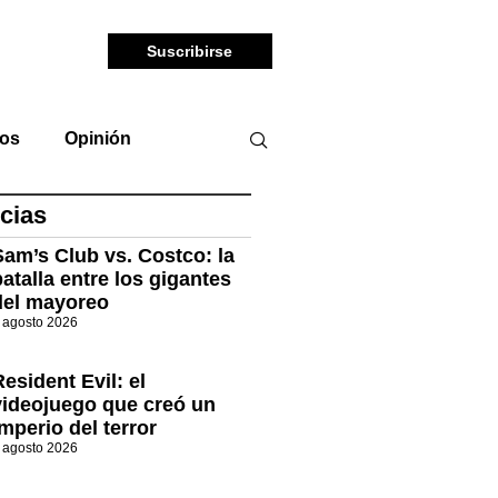
Suscribirse
tos
Opinión
cias
Sam’s Club vs. Costco: la
batalla entre los gigantes
del mayoreo
 agosto 2026
Resident Evil: el
videojuego que creó un
imperio del terror
 agosto 2026