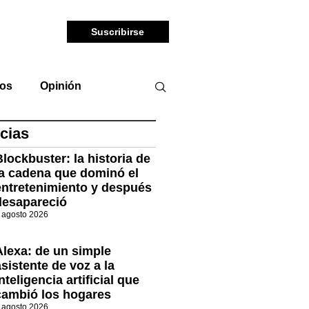
Suscribirse
tos
Opinión
cias
Blockbuster: la historia de
la cadena que dominó el
entretenimiento y después
desapareció
 agosto 2026
Alexa: de un simple
asistente de voz a la
nteligencia artificial que
cambió los hogares
 agosto 2026