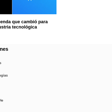
tienda que cambió para
ustria tecnológica
ones
s
ogías
yle