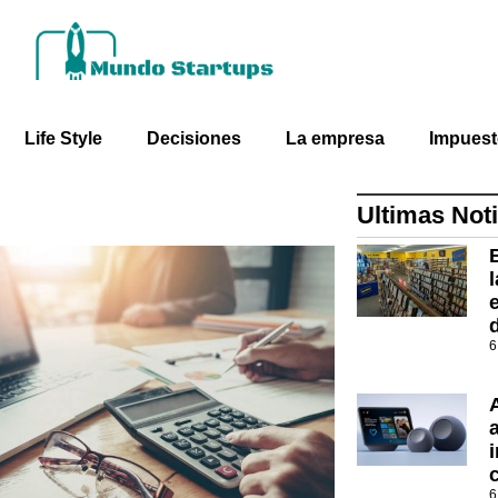
Life Style
Decisiones
La empresa
Impues
Ultimas Noti
6
i
6