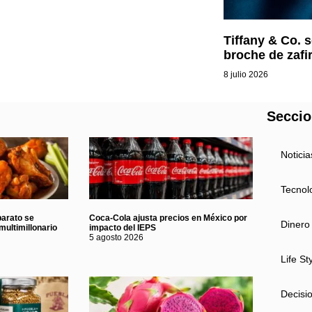
Tiffany & Co. 
broche de zafi
8 julio 2026
Secci
Noticia
Tecnol
barato se
Coca-Cola ajusta precios en México por
Dinero
multimillonario
impacto del IEPS
5 agosto 2026
Life St
Decisi