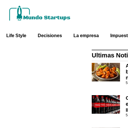
Life Style
Decisiones
La empresa
Impues
Ultimas Noti
5
5