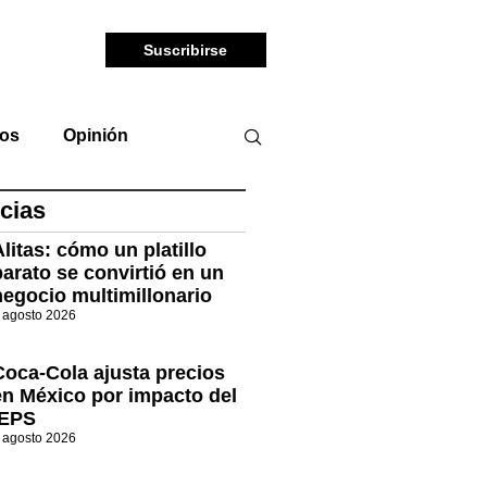
Suscribirse
tos
Opinión
cias
Alitas: cómo un platillo
barato se convirtió en un
negocio multimillonario
 agosto 2026
Coca-Cola ajusta precios
en México por impacto del
IEPS
 agosto 2026