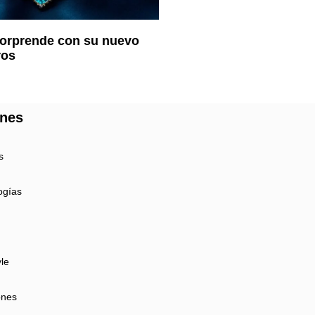
sorprende con su nuevo
ros
ones
s
ogías
yle
ones