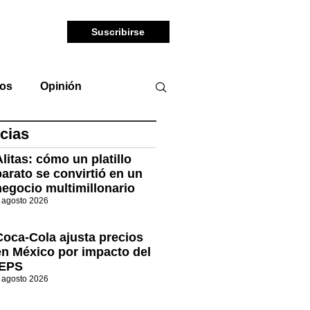
Suscribirse
tos
Opinión
cias
Alitas: cómo un platillo
barato se convirtió en un
negocio multimillonario
 agosto 2026
Coca-Cola ajusta precios
en México por impacto del
IEPS
 agosto 2026