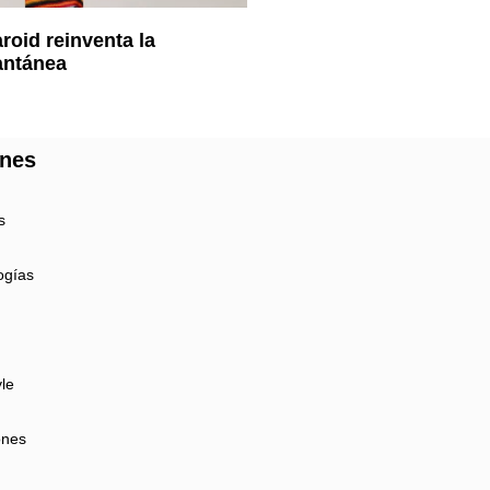
roid reinventa la
tantánea
ones
s
ogías
yle
ones