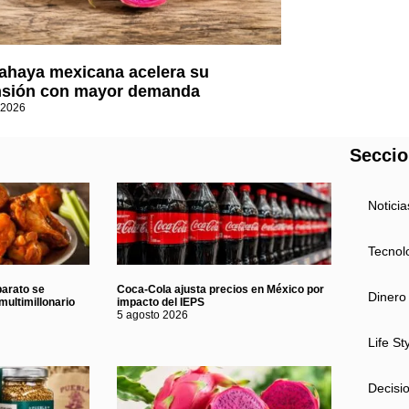
tahaya mexicana acelera su
sión con mayor demanda
 2026
Secci
Noticia
Tecnol
barato se
Coca-Cola ajusta precios en México por
Dinero
multimillonario
impacto del IEPS
5 agosto 2026
Life St
Decisi