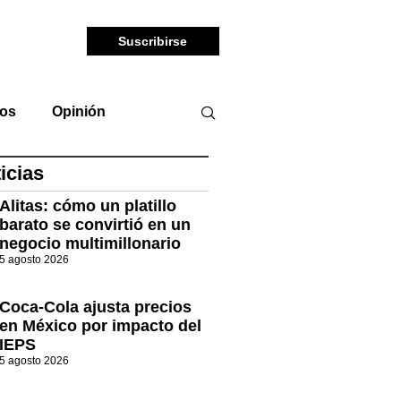
Suscribirse
tos
Opinión
icias
Alitas: cómo un platillo
barato se convirtió en un
negocio multimillonario
5 agosto 2026
Coca-Cola ajusta precios
en México por impacto del
IEPS
5 agosto 2026