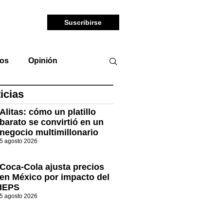
Suscribirse
tos
Opinión
icias
Alitas: cómo un platillo
barato se convirtió en un
negocio multimillonario
5 agosto 2026
Coca-Cola ajusta precios
en México por impacto del
IEPS
5 agosto 2026