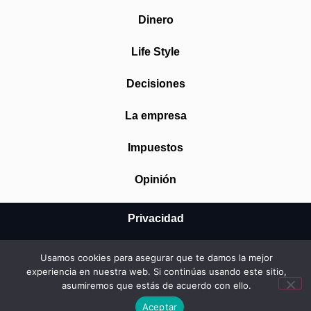
Dinero
Life Style
Decisiones
La empresa
Impuestos
Opinión
Privacidad
Aviso Legal
Usamos cookies para asegurar que te damos la mejor
experiencia en nuestra web. Si continúas usando este sitio,
Cookies
asumiremos que estás de acuerdo con ello.
© 2026 Mundo Startup SRL
Aceptar