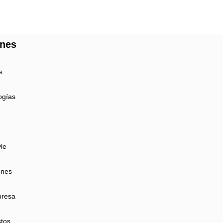
ones
s
ogías
yle
ones
presa
tos