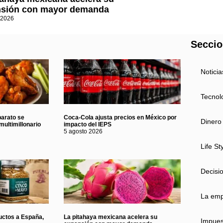
sión con mayor demanda
 2026
Secci
Noticia
Tecnol
barato se
Coca-Cola ajusta precios en México por
Dinero
multimillonario
impacto del IEPS
5 agosto 2026
Life St
Decisi
La em
uctos a España,
La pitahaya mexicana acelera su
Impues