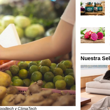
Nuestra Se
ifoodtech y ClimaTech