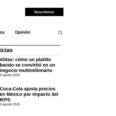
Suscribirse
tos
Opinión
icias
Alitas: cómo un platillo
barato se convirtió en un
negocio multimillonario
5 agosto 2026
Coca-Cola ajusta precios
en México por impacto del
IEPS
5 agosto 2026