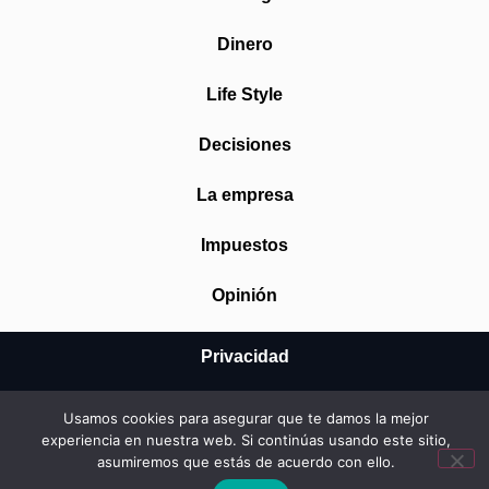
Dinero
Life Style
Decisiones
La empresa
Impuestos
Opinión
Privacidad
Aviso Legal
Usamos cookies para asegurar que te damos la mejor
experiencia en nuestra web. Si continúas usando este sitio,
Cookies
asumiremos que estás de acuerdo con ello.